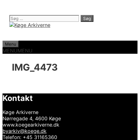
Hop
til
indhold
Søg
efter:
Menu
MENU
MENU
IMG_4473
Kontakt
Køge Arkiverne
Nørregade 4, 4600 Køge
www.koegearkiverne.dk
byarkiv@koege.dk
Telefon: +45 31165360